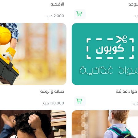
توحد
الأضحية
2.000 د.ب
مواد غذائية
صيانة و ترميم
150.000 د.ب