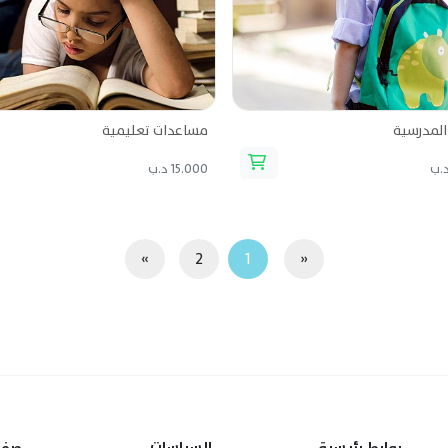
المدرسية
مساعدات تعليمية
15.000 د.ب
»
2
1
«