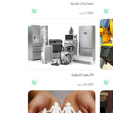
مساعدات نقدية
5.000 د.ب
الأجهزة المنزلية
50.000 د.ب