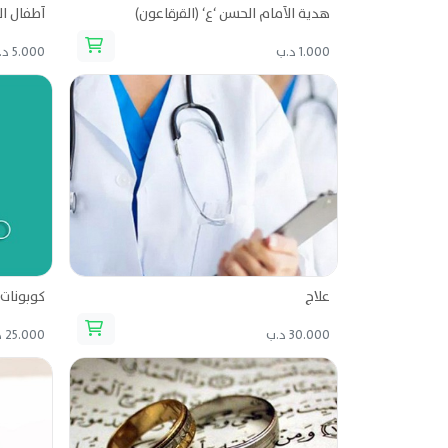
هدية الأمام الحسن ‘ع‘ (القرقاعون)
أطفال ال
1.000 د.ب
5.000 د.ب
علاج
كوبونات 
30.000 د.ب
25.000 د.ب