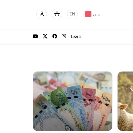
EN
د.ب
تابعنا