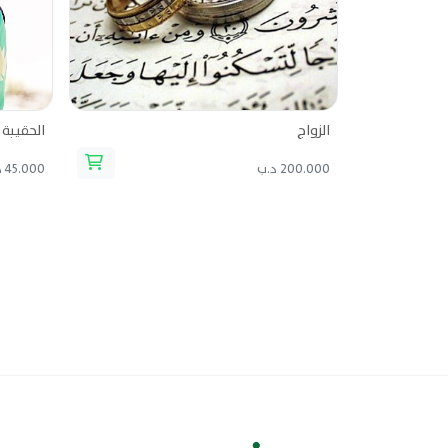
الزواج
الحقيبة 
200.000 د.ب
45.000 د.ب