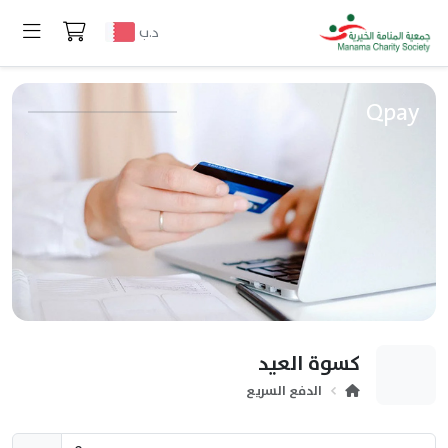
د.ب
Qpay
كسوة العيد
الدفع السريع